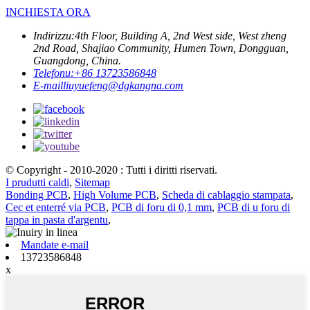
INCHIESTA ORA
Indirizzu:
4th Floor, Building A, 2nd West side, West zheng
2nd Road, Shajiao Community, Humen Town, Dongguan,
Guangdong, China.
Telefonu:
+86 13723586848
E-mail
liuyuefeng@dgkangna.com
© Copyright - 2010-2020 : Tutti i diritti riservati.
I prudutti caldi
,
Sitemap
Bonding PCB
,
High Volume PCB
,
Scheda di cablaggio stampata
,
Cec et enterré via PCB
,
PCB di foru di 0,1 mm
,
PCB di u foru di
tappa in pasta d'argentu
,
Mandate e-mail
13723586848
x