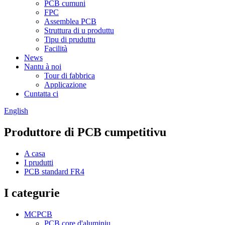
PCB cumuni
FPC
Assemblea PCB
Struttura di u produttu
Tipu di pruduttu
Facilità
News
Nantu à noi
Tour di fabbrica
Applicazione
Cuntatta ci
English
Produttore di PCB cumpetitivu
A casa
I prudutti
PCB standard FR4
I categurie
MCPCB
PCB core d'aluminiu