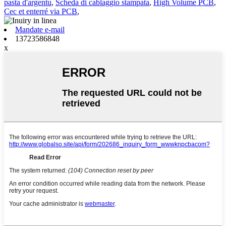
pasta d'argentu
,
Scheda di cablaggio stampata
,
High Volume PCB
,
Cec et enterré via PCB
,
Mandate e-mail
13723586848
x