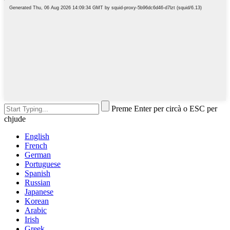
Preme Enter per circà o ESC per
chjude
English
French
German
Portuguese
Spanish
Russian
Japanese
Korean
Arabic
Irish
Greek