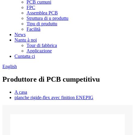
PCB cumuni
FPC
Assemblea PCB
Struttura di u produttu
Tipu di pruduttu
Facilità
News
Nantu à noi
Tour di fabbrica
Applicazione
Cuntatta ci
English
Produttore di PCB cumpetitivu
A casa
planche rigide-flex avec finition ENEPIG