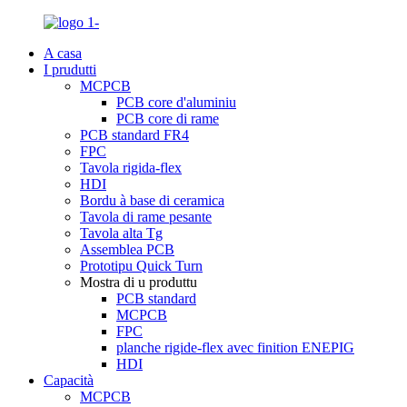
A casa
I prudutti
MCPCB
PCB core d'aluminiu
PCB core di rame
PCB standard FR4
FPC
Tavola rigida-flex
HDI
Bordu à base di ceramica
Tavola di rame pesante
Tavola alta Tg
Assemblea PCB
Prototipu Quick Turn
Mostra di u produttu
PCB standard
MCPCB
FPC
planche rigide-flex avec finition ENEPIG
HDI
Capacità
MCPCB