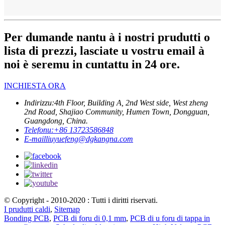
Per dumande nantu à i nostri prudutti o
lista di prezzi, lasciate u vostru email à
noi è seremu in cuntattu in 24 ore.
INCHIESTA ORA
Indirizzu:
4th Floor, Building A, 2nd West side, West zheng
2nd Road, Shajiao Community, Humen Town, Dongguan,
Guangdong, China.
Telefonu:
+86 13723586848
E-mail
liuyuefeng@dgkangna.com
© Copyright - 2010-2020 : Tutti i diritti riservati.
I prudutti caldi
,
Sitemap
Bonding PCB
,
PCB di foru di 0,1 mm
,
PCB di u foru di tappa in