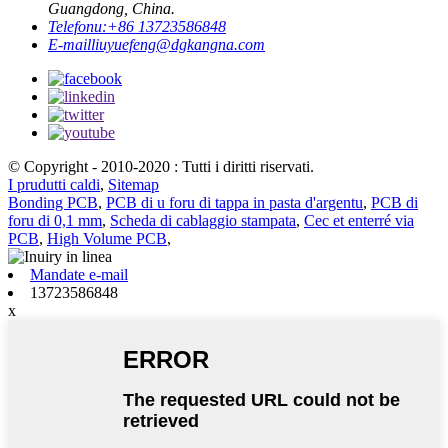
Guangdong, China.
Telefonu:
+86 13723586848
E-mail
liuyuefeng@dgkangna.com
© Copyright - 2010-2020 : Tutti i diritti riservati.
I prudutti caldi
,
Sitemap
Bonding PCB
,
PCB di u foru di tappa in pasta d'argentu
,
PCB di
foru di 0,1 mm
,
Scheda di cablaggio stampata
,
Cec et enterré via
PCB
,
High Volume PCB
,
Mandate e-mail
13723586848
x