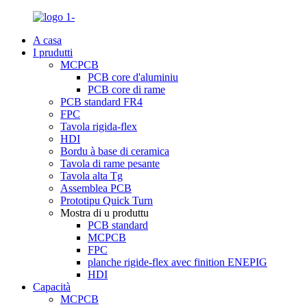
A casa
I prudutti
MCPCB
PCB core d'aluminiu
PCB core di rame
PCB standard FR4
FPC
Tavola rigida-flex
HDI
Bordu à base di ceramica
Tavola di rame pesante
Tavola alta Tg
Assemblea PCB
Prototipu Quick Turn
Mostra di u produttu
PCB standard
MCPCB
FPC
planche rigide-flex avec finition ENEPIG
HDI
Capacità
MCPCB