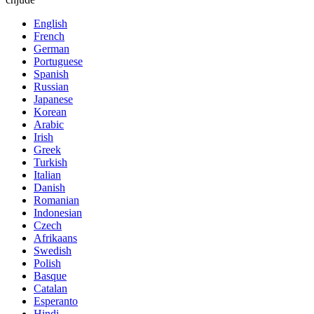
English
French
German
Portuguese
Spanish
Russian
Japanese
Korean
Arabic
Irish
Greek
Turkish
Italian
Danish
Romanian
Indonesian
Czech
Afrikaans
Swedish
Polish
Basque
Catalan
Esperanto
Hindi