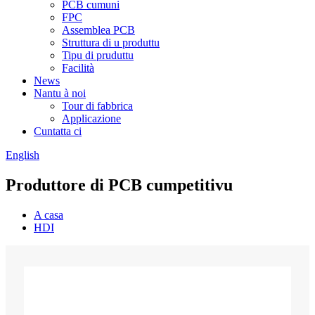
PCB cumuni
FPC
Assemblea PCB
Struttura di u produttu
Tipu di pruduttu
Facilità
News
Nantu à noi
Tour di fabbrica
Applicazione
Cuntatta ci
English
Produttore di PCB cumpetitivu
A casa
HDI