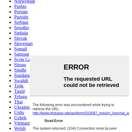
Norwegian
Pashto
Persian
Punjabi
Serbian
Sesotho
Sinhala
Slovak
Slovenian
Somali
Samoan
Scots Gaelic
Shona
Sindhi
Sundanese
Swahili
Tajik
Tamil
Telugu
Thai
Ukrainian
Urdu
Uzbek
Vietnamese
Welsh