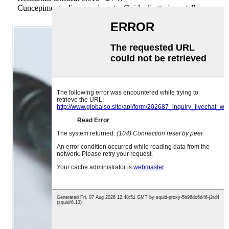
Cuncepimentu di cuncepimentu: Guida diretta in metallo