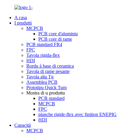
A casa
I prudutti
MCPCB
PCB core d'aluminiu
PCB core di rame
PCB standard FR4
FPC
Tavola rigida-flex
HDI
Bordu à base di ceramica
Tavola di rame pesante
Tavola alta Tg
Assemblea PCB
Prototipu Quick Turn
Mostra di u produttu
PCB standard
MCPCB
FPC
planche rigide-flex avec finition ENEPIG
HDI
Capacità
MCPCB