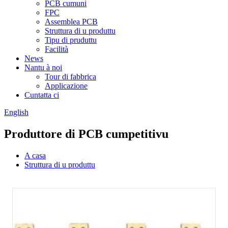
PCB cumuni
FPC
Assemblea PCB
Struttura di u produttu
Tipu di pruduttu
Facilità
News
Nantu à noi
Tour di fabbrica
Applicazione
Cuntatta ci
English
Produttore di PCB cumpetitivu
A casa
Struttura di u produttu