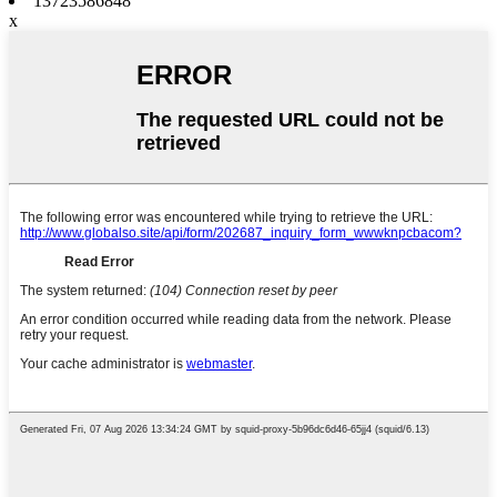
13723586848
x