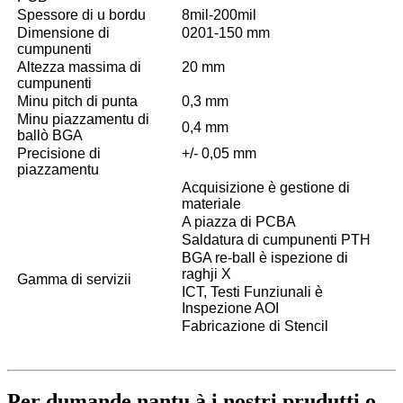
Spessore di u bordu
8mil-200mil
Dimensione di
0201-150 mm
cumpunenti
Altezza massima di
20 mm
cumpunenti
Minu pitch di punta
0,3 mm
Minu piazzamentu di
0,4 mm
ballò BGA
Precisione di
+/- 0,05 mm
piazzamentu
Acquisizione è gestione di
materiale
A piazza di PCBA
Saldatura di cumpunenti PTH
BGA re-ball è ispezione di
raghji X
Gamma di servizii
ICT, Testi Funziunali è
Inspezione AOI
Fabricazione di Stencil
Per dumande nantu à i nostri prudutti o