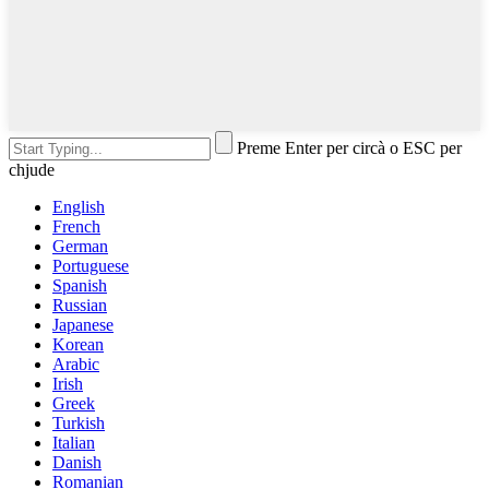
Preme Enter per circà o ESC per
chjude
English
French
German
Portuguese
Spanish
Russian
Japanese
Korean
Arabic
Irish
Greek
Turkish
Italian
Danish
Romanian