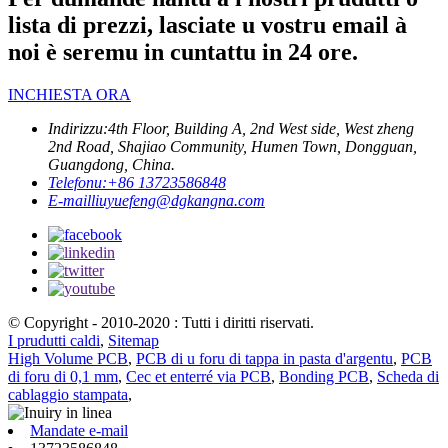
lista di prezzi, lasciate u vostru email à
noi è seremu in cuntattu in 24 ore.
INCHIESTA ORA
Indirizzu:
4th Floor, Building A, 2nd West side, West zheng
2nd Road, Shajiao Community, Humen Town, Dongguan,
Guangdong, China.
Telefonu:
+86 13723586848
E-mail
liuyuefeng@dgkangna.com
© Copyright - 2010-2020 : Tutti i diritti riservati.
I prudutti caldi
,
Sitemap
High Volume PCB
,
PCB di u foru di tappa in pasta d'argentu
,
PCB
di foru di 0,1 mm
,
Cec et enterré via PCB
,
Bonding PCB
,
Scheda di
cablaggio stampata
,
Mandate e-mail