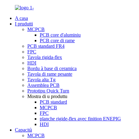
A casa
I prudutti
MCPCB
PCB core d'aluminiu
PCB core di rame
PCB standard FR4
FPC
Tavola rigida-flex
HDI
Bordu à base di ceramica
Tavola di rame pesante
Tavola alta Tg
Assemblea PCB
Prototipu Quick Turn
Mostra di u produttu
PCB standard
MCPCB
FPC
planche rigide-flex avec finition ENEPIG
HDI
Capacità
MCPCB