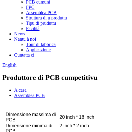
PCB cumuni
FPC
Assemblea PCB
Struttura di u produttu
Tipu di pruduttu
Facilità
News
Nantu à noi
Tour di fabbrica
Applicazione
Cuntatta ci
English
Produttore di PCB cumpetitivu
A casa
Assemblea PCB
Dimensione massima di
20 inch * 18 inch
PCB
Dimensione minima di
2 inch * 2 inch
PCB