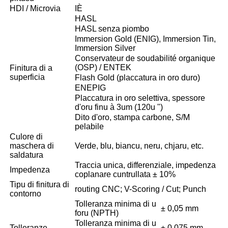
HDI / Microvia
IÈ
HASL
HASL senza piombo
Immersion Gold (ENIG), Immersion Tin,
Immersion Silver
Conservateur de soudabilité organique
(OSP) / ENTEK
Finitura di a
superficia
Flash Gold (placcatura in oro duro)
ENEPIG
Placcatura in oro selettiva, spessore
d'oru finu à 3um (120u ")
Dito d'oro, stampa carbone, S/M
pelabile
Culore di
maschera di
Verde, blu, biancu, neru, chjaru, etc.
saldatura
Traccia unica, differenziale, impedenza
Impedenza
coplanare cuntrullata ± 10%
Tipu di finitura di
routing CNC; V-Scoring / Cut; Punch
contorno
Tolleranza minima di u
± 0,05 mm
foru (NPTH)
Tolleranza minima di u
Tolleranze
± 0,075 mm