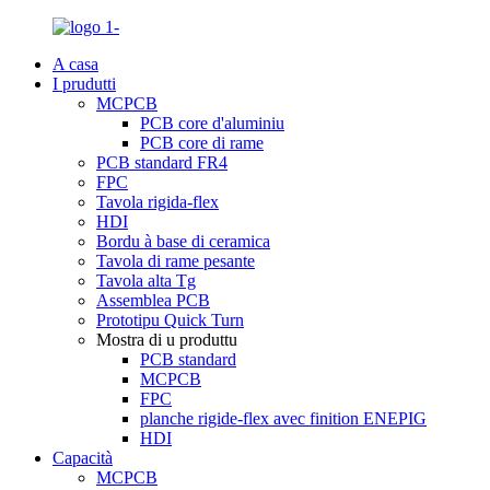
A casa
I prudutti
MCPCB
PCB core d'aluminiu
PCB core di rame
PCB standard FR4
FPC
Tavola rigida-flex
HDI
Bordu à base di ceramica
Tavola di rame pesante
Tavola alta Tg
Assemblea PCB
Prototipu Quick Turn
Mostra di u produttu
PCB standard
MCPCB
FPC
planche rigide-flex avec finition ENEPIG
HDI
Capacità
MCPCB