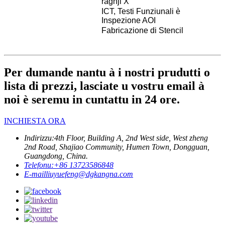
raghji X
ICT, Testi Funziunali è
Inspezione AOI
Fabricazione di Stencil
Per dumande nantu à i nostri prudutti o
lista di prezzi, lasciate u vostru email à
noi è seremu in cuntattu in 24 ore.
INCHIESTA ORA
Indirizzu:
4th Floor, Building A, 2nd West side, West zheng
2nd Road, Shajiao Community, Humen Town, Dongguan,
Guangdong, China.
Telefonu:
+86 13723586848
E-mail
liuyuefeng@dgkangna.com