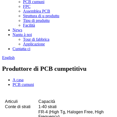
PCB cumuni
FPC
Assemblea PCB
Struttura di u produttu
Tipu di pruduttu
Facilità
News
Nantu à noi
Tour di fabbrica
Applicazione
Cuntatta ci
English
Produttore di PCB cumpetitivu
A casa
PCB cumuni
Articuli
Capacità
Conte di strati
1-40 strati
FR-4 (High Tg, Halogen Free, High
Frequency)