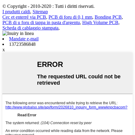
© Copyright - 2010-2020 : Tutti i diritti riservati.
I prudutti caldi
,
Sitemap
Cec et enterré via PCB
,
PCB di foru di 0,1 mm
,
Bonding PCB
,
PCB di u foru di tappa in pasta d'argentu
,
High Volume PCB
,
Scheda di cablaggio stampata
,
Mandate e-mail
13723586848
x