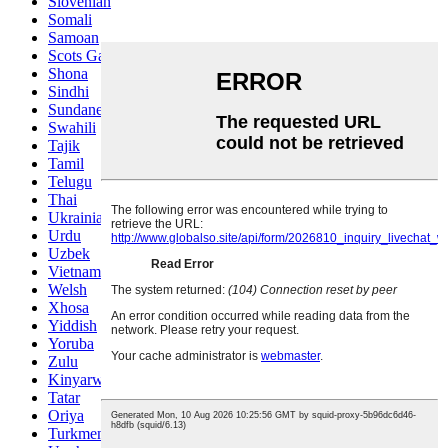
Slovenian
Somali
Samoan
Scots Gaelic
Shona
Sindhi
Sundanese
Swahili
Tajik
Tamil
Telugu
Thai
Ukrainian
Urdu
Uzbek
Vietnamese
Welsh
Xhosa
Yiddish
Yoruba
Zulu
Kinyarwanda
Tatar
Oriya
Turkmen