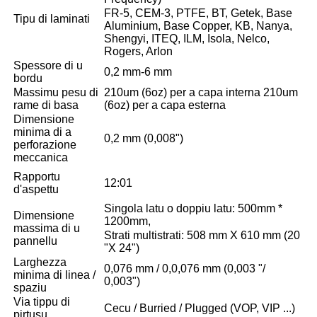
FR-5, CEM-3, PTFE, BT, Getek, Base
Tipu di laminati
Aluminium, Base Copper, KB, Nanya,
Shengyi, ITEQ, ILM, Isola, Nelco,
Rogers, Arlon
Spessore di u
0,2 mm-6 mm
bordu
Massimu pesu di
210um (6oz) per a capa interna 210um
rame di basa
(6oz) per a capa esterna
Dimensione
minima di a
0,2 mm (0,008")
perforazione
meccanica
Rapportu
12:01
d'aspettu
Singola latu o doppiu latu: 500mm *
Dimensione
1200mm,
massima di u
Strati multistrati: 508 mm X 610 mm (20
pannellu
"X 24")
Larghezza
0,076 mm / 0,0,076 mm (0,003 "/
minima di linea /
0,003")
spaziu
Via tippu di
Cecu / Burried / Plugged (VOP, VIP ...)
pirtusu