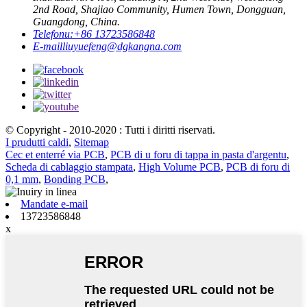
2nd Road, Shajiao Community, Humen Town, Dongguan,
Guangdong, China.
Telefonu:
+86 13723586848
E-mail
liuyuefeng@dgkangna.com
© Copyright - 2010-2020 : Tutti i diritti riservati.
I prudutti caldi
,
Sitemap
Cec et enterré via PCB
,
PCB di u foru di tappa in pasta d'argentu
,
Scheda di cablaggio stampata
,
High Volume PCB
,
PCB di foru di
0,1 mm
,
Bonding PCB
,
Mandate e-mail
13723586848
x