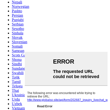
Nepali
Norwegian
Pashto
Persian
Punjabi
Serbian
Sesotho
Sinhala
Slovak
Slovenian
Somali
Samoan
Scots Gaelic
Shona
Sindhi
Sundanese
Swahili
Tajik
Tamil
Telugu
Thai
Ukrainian
Urdu
Uzbek
Vietnamese