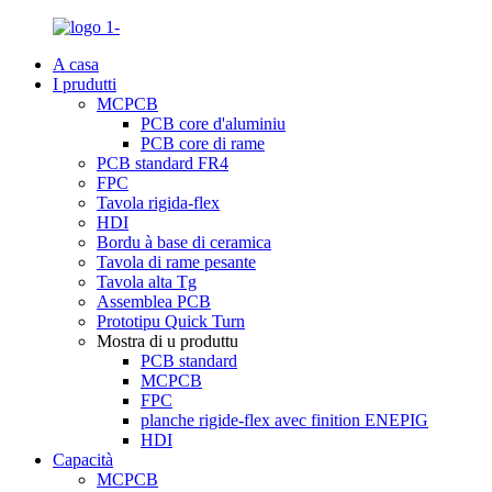
A casa
I prudutti
MCPCB
PCB core d'aluminiu
PCB core di rame
PCB standard FR4
FPC
Tavola rigida-flex
HDI
Bordu à base di ceramica
Tavola di rame pesante
Tavola alta Tg
Assemblea PCB
Prototipu Quick Turn
Mostra di u produttu
PCB standard
MCPCB
FPC
planche rigide-flex avec finition ENEPIG
HDI
Capacità
MCPCB