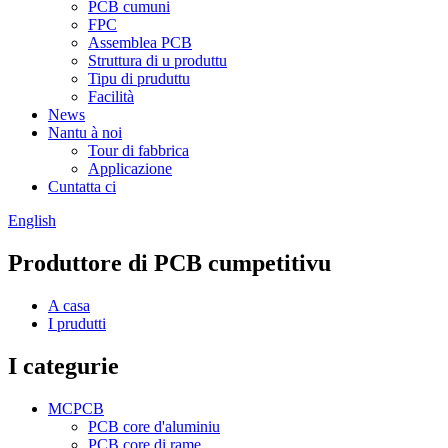
PCB cumuni
FPC
Assemblea PCB
Struttura di u produttu
Tipu di pruduttu
Facilità
News
Nantu à noi
Tour di fabbrica
Applicazione
Cuntatta ci
English
Produttore di PCB cumpetitivu
A casa
I prudutti
I categurie
MCPCB
PCB core d'aluminiu
PCB core di rame