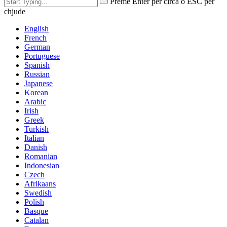
Preme Enter per circà o ESC per
chjude
English
French
German
Portuguese
Spanish
Russian
Japanese
Korean
Arabic
Irish
Greek
Turkish
Italian
Danish
Romanian
Indonesian
Czech
Afrikaans
Swedish
Polish
Basque
Catalan